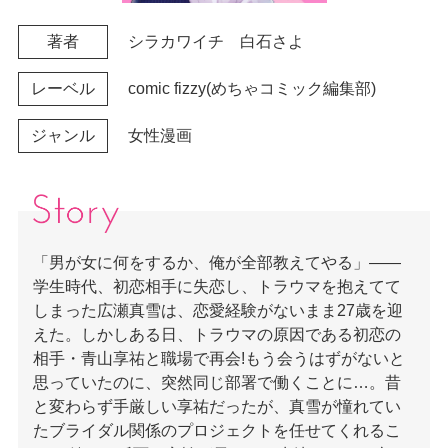
著者
シラカワイチ
白石さよ
レーベル
comic fizzy(めちゃコミック編集部)
ジャンル
女性漫画
ストーリー・あらすじ
「男が女に何をするか、俺が全部教えてやる」――
学生時代、初恋相手に失恋し、トラウマを抱えてて
しまった広瀬真雪は、恋愛経験がないまま27歳を迎
えた。しかしある日、トラウマの原因である初恋の
相手・青山享祐と職場で再会!もう会うはずがないと
思っていたのに、突然同じ部署で働くことに…。昔
と変わらず手厳しい享祐だったが、真雪が憧れてい
たブライダル関係のプロジェクトを任せてくれるこ