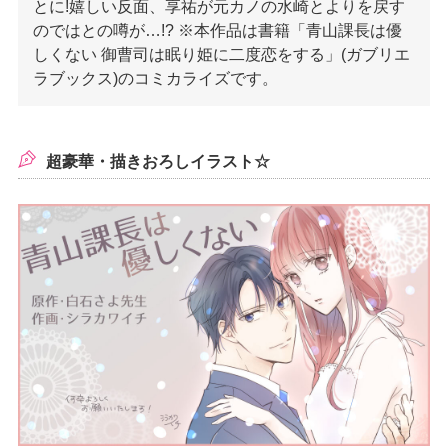
とに!嬉しい反面、享祐が元カノの水崎とよりを戻す
のではとの噂が…!? ※本作品は書籍「青山課長は優
しくない 御曹司は眠り姫に二度恋をする」(ガブリエ
ラブックス)のコミカライズです。
超豪華・描きおろしイラスト☆