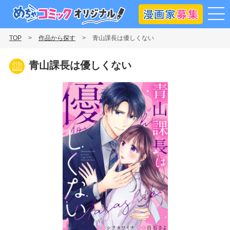
漫画
めちゃコミックオリジナル
TOP
作品から探す
青山課長は優しくない
青山課長は優しくない