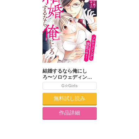
結婚するなら俺にし
ろ〜ソロウェディング
は波乱の始まり〜
G☆Girls
無料試し読み
作品詳細