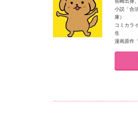
長崎出身
小説「合
コミカラ
生
漫画原作