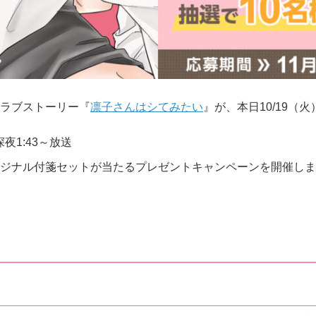
ラブストーリー『
凛子さんはシてみたい
』が、本日10/19
深夜1:43～放送
ジナル付箋セットが当たるプレゼントキャンペーンを開催しま