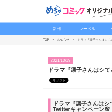
新刊
レーベル
TOP
お知らせ
ドラマ『凛子さんはシて
2021/10/19
ドラマ『凛子さんはシて
ドラマ『凛子さんはシ
Twitterキャンペーン🌸