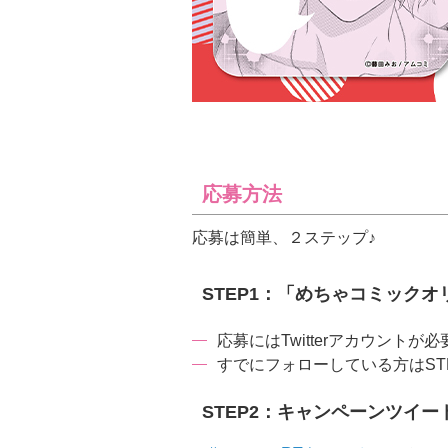
応募方法
応募は簡単、２ステップ♪
STEP1：「めちゃコミック
応募にはTwitterアカウントが
すでにフォローしている方はST
STEP2：キャンペーンツイ