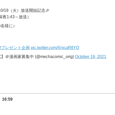
10/19（火）放送開始記念🎉
深夜1:43～放送）
名様に♪
#プレゼント企画
pic.twitter.com/XnjcaRtlYO
画家募集中 (@mechacomic_orig)
October 19, 2021
16:59