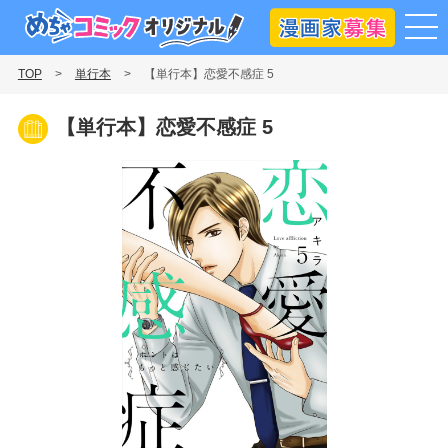
漫画
めちゃコミックオリジナル
TOP
単行本
【単行本】恋愛不感症 5
【単行本】恋愛不感症 5