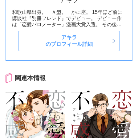
和歌山県出身。 Ａ型。 かに座。
15年ほど前に
講談社『別冊フレンド』でデビュー。
デビュー作
は「恋愛バロメーター」漫画大賞入選。
その後
「最高の愛情」「あなたに愛の手」「ワイルドマ
ン」と読み切り掲載。
その後、同じ講談社の女性
アキラ
漫画雑誌『Kiss』にて「蘭園日記」読み切り掲
のプロフィール詳細
載。
関連本情報