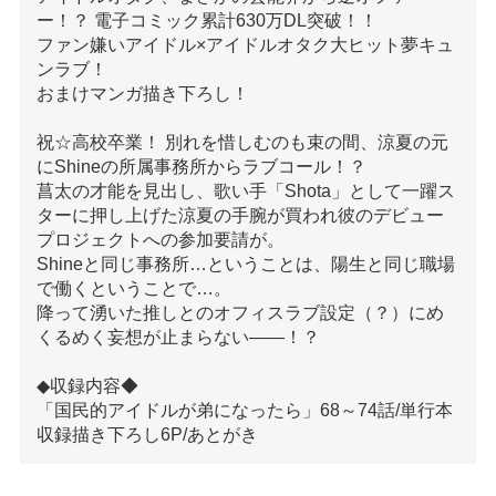
ー！？ 電子コミック累計630万DL突破！！
ファン嫌いアイドル×アイドルオタク大ヒット夢キュ
ンラブ！
おまけマンガ描き下ろし！
祝☆高校卒業！ 別れを惜しむのも束の間、涼夏の元
にShineの所属事務所からラブコール！？
菖太の才能を見出し、歌い手「Shota」として一躍ス
ターに押し上げた涼夏の手腕が買われ彼のデビュー
プロジェクトへの参加要請が。
Shineと同じ事務所…ということは、陽生と同じ職場
で働くということで…。
降って湧いた推しとのオフィスラブ設定（？）にめ
くるめく妄想が止まらない――！？
◆収録内容◆
「国民的アイドルが弟になったら」68～74話/単行本
収録描き下ろし6P/あとがき