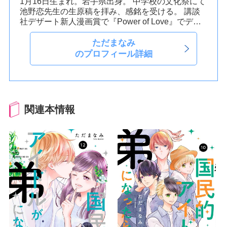
1月16日生まれ。岩手県出身。
中学校の文化祭にて
池野恋先生の生原稿を拝み、感銘を受ける。
講談
社デザート新人漫画賞で『Power of Love』でデビ
ュー。
ビール党。強くないのに飲むのは好き。
カ
フェイン中毒患者。最近はほうじ茶ラテとあんこに
ただまなみ
ハマり中。
温泉のある街に住みたい。
代表作
『失
のプロフィール詳細
恋寮へようこそ』（単行本）
『オオカミ少年とア
ブナイ王子』
『国民的アイドルが弟になったら』
関連本情報