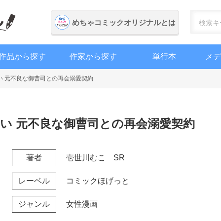
めちゃコミックオリジナル
めちゃコミックオリジナルとは
作品から探す
作家から探す
単行本
メデ
い 元不良な御曹司との再会溺愛契約
い 元不良な御曹司との再会溺愛契約
著者
壱世川むこ
SR
レーベル
コミックほげっと
ジャンル
女性漫画