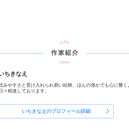
作家紹介
いちきなえ
読みやすさと受け入れられ易い絵柄、ほんの僅かでも心に響く
日々精進しております。
いちきなえ
のプロフィール詳細