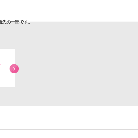
信先の一部です。