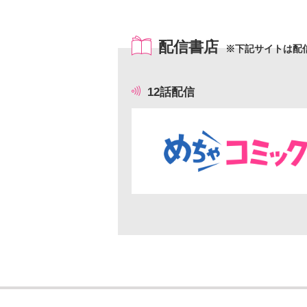
配信書店
※下記サイトは配
12話配信