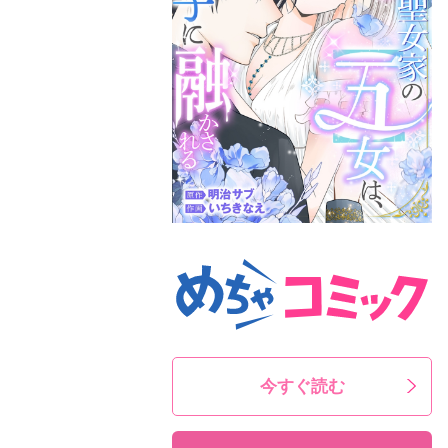
今すぐ読む