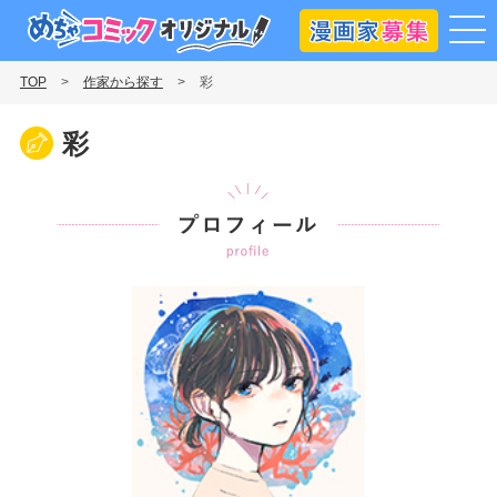
漫画
めちゃコミックオリジナル
TOP
作家から探す
彩
彩