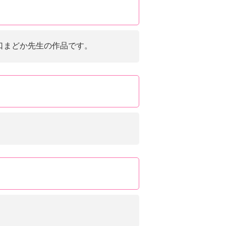
口まどか先生の作品です。