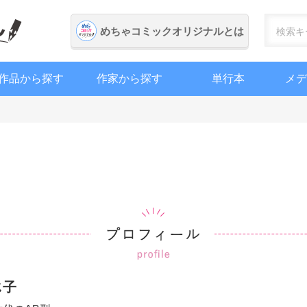
めちゃコミックオリジナル
めちゃコミックオリジナルとは
作品から探す
作家から探す
単行本
メデ
じ子