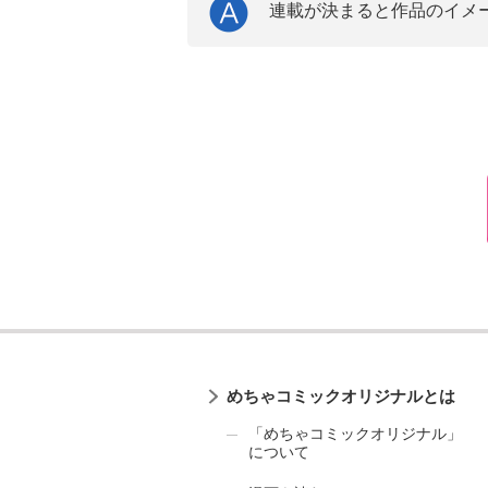
連載が決まると作品のイメ
めちゃコミックオリジナルとは
「めちゃコミックオリジナル」
について