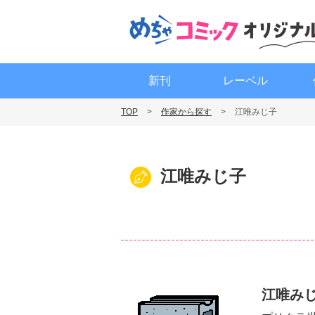
新刊
レーベル
TOP
作家から探す
江唯みじ子
江唯みじ子
江唯み