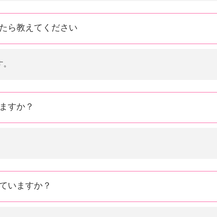
たら教えてください
す。
ますか？
ていますか？