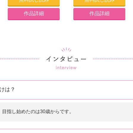
作品詳細
作品詳細
けは？
、目指し始めたのは30歳からです。