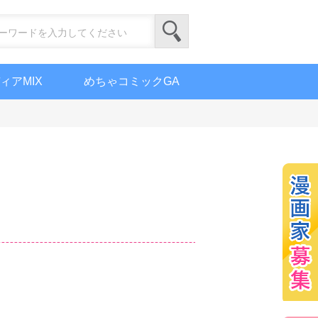
ィアMIX
めちゃコミックGA