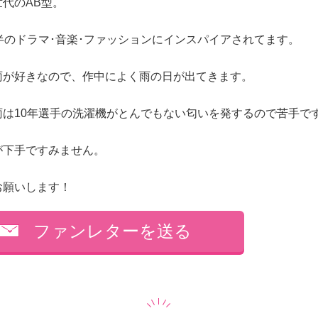
代のAB型。
半のドラマ･音楽･ファッションにインスパイアされてます。
雨が好きなので、作中によく雨の日が出てきます。
は10年選手の洗濯機がとんでもない匂いを発するので苦手です^
が下手ですみません。
お願いします！
ファンレターを送る