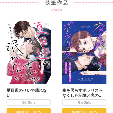
夏目巡のせいで眠れな
夜を照らすポラリス〜
い
なくした記憶と恋の行
方〜【フルカラー版】
G☆Girls
G☆Girls
無料試し読み
無料試し読み